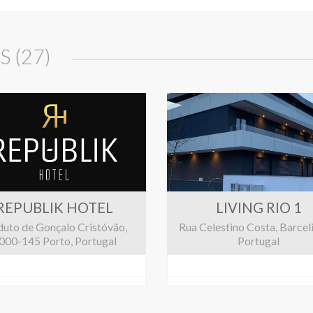
 (27)
REPUBLIK HOTEL
LIVING RIO 1
duto de Gonçalo Cristóvão,
Rua Celestino Costa, Barcel
000-145 Porto, Portugal
Portugal