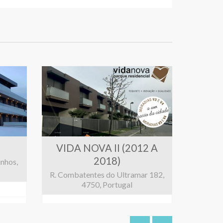
VIDA NOVA II (2012 A
AVE
2018)
inhos,
R. Combatentes do Ultramar 182,
Av. Alc
4750, Portugal
10