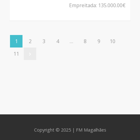
Empreitada: 135.000.00€
1
2
3
4
…
8
9
10
11
Copyright © 2025 | FM Magalhães