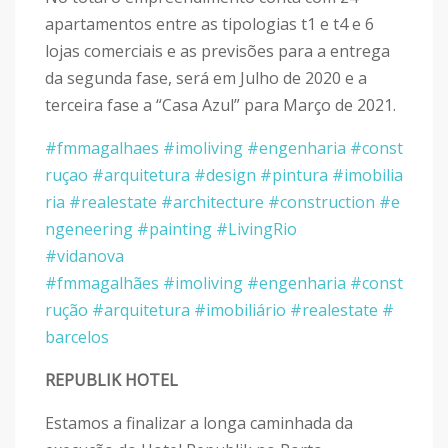
apartamentos entre as tipologias t1 e t4 e 6
lojas comerciais e as previsões para a entrega
da segunda fase, será em Julho de 2020 e a
terceira fase a “Casa Azul” para Março de 2021.
#fmmagalhaes
#imoliving
#engenharia
#const
ruçao
#arquitetura
#design
#pintura
#imobilia
ria
#realestate
#architecture
#construction
#e
ngeneering
#painting
#LivingRio
#vidanova
#fmmagalhães
#imoliving
#engenharia
#const
rução
#arquitetura
#imobiliário
#realestate
#
barcelos
REPUBLIK HOTEL
Estamos a finalizar a longa caminhada da