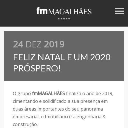
S
k
i
p
n
a
v
24
DEZ
2019
i
g
a
FELIZ NATAL E UM 2020
t
i
o
PRÓSPERO!
n
O grupo
fmMAGALHÃES
finaliza o ano de 2019,
cimentando e solidificado a sua presença em
duas áreas importantes do seu panorama
empresarial, o Imobiliário e a engenharia &
construção.